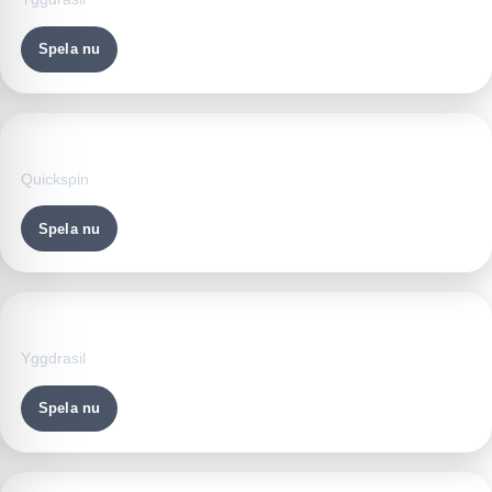
Spela nu
Brawlers Bar Cash Collec
Quickspin
Spela nu
Barbarossa Revenge
Yggdrasil
Spela nu