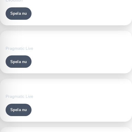
Evolution
Spela nu
Mega Roulette
Pragmatic Live
Spela nu
Mega Wheel
Pragmatic Live
Spela nu