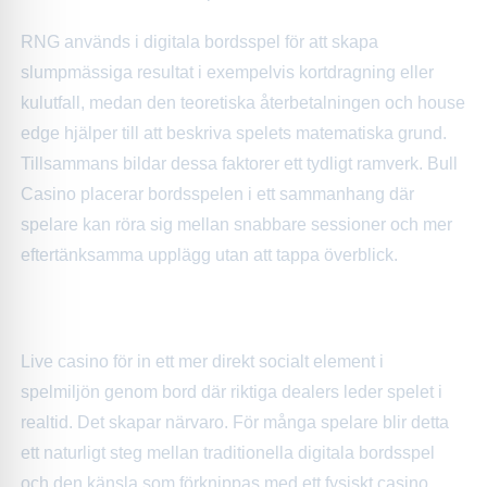
RNG används i digitala bordsspel för att skapa
slumpmässiga resultat i exempelvis kortdragning eller
kulutfall, medan den teoretiska återbetalningen och house
edge hjälper till att beskriva spelets matematiska grund.
Tillsammans bildar dessa faktorer ett tydligt ramverk. Bull
Casino placerar bordsspelen i ett sammanhang där
spelare kan röra sig mellan snabbare sessioner och mer
eftertänksamma upplägg utan att tappa överblick.
Live casino
Live casino för in ett mer direkt socialt element i
spelmiljön genom bord där riktiga dealers leder spelet i
realtid. Det skapar närvaro. För många spelare blir detta
ett naturligt steg mellan traditionella digitala bordsspel
och den känsla som förknippas med ett fysiskt casino.