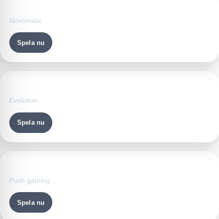
Sizzling Hot Deluxe
Novomatic
Spela nu
Funky Time
Evolution
Spela nu
Razor Shark
Push gaming
Spela nu