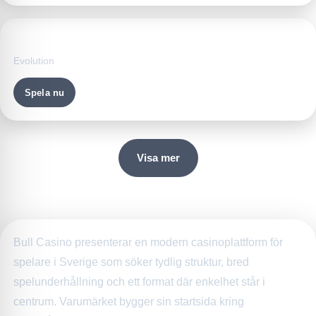
Lightning Roulette
Evolution
Spela nu
Visa mer
Bull Casino presenterar en modern casinoplattform för
spelare i Sverige som söker tydlig struktur, bred
spelunderhållning och ett format där enkelhet står i
centrum. Varumärket bygger sin startsida kring