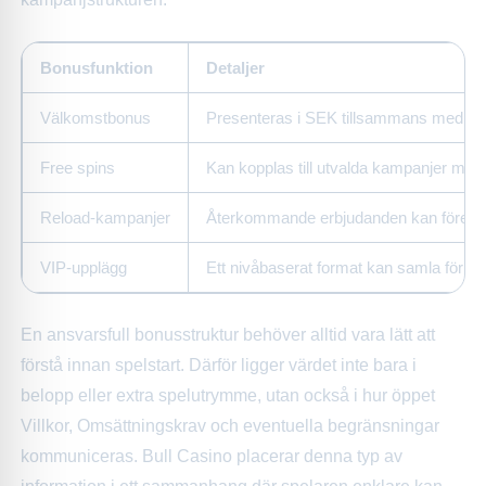
Bonusfunktion
Detaljer
Välkomstbonus
Presenteras i SEK tillsammans med akt
Free spins
Kan kopplas till utvalda kampanjer med e
Reload-kampanjer
Återkommande erbjudanden kan förekomm
VIP-upplägg
Ett nivåbaserat format kan samla förmån
En ansvarsfull bonusstruktur behöver alltid vara lätt att
förstå innan spelstart. Därför ligger värdet inte bara i
belopp eller extra spelutrymme, utan också i hur öppet
Villkor, Omsättningskrav och eventuella begränsningar
kommuniceras. Bull Casino placerar denna typ av