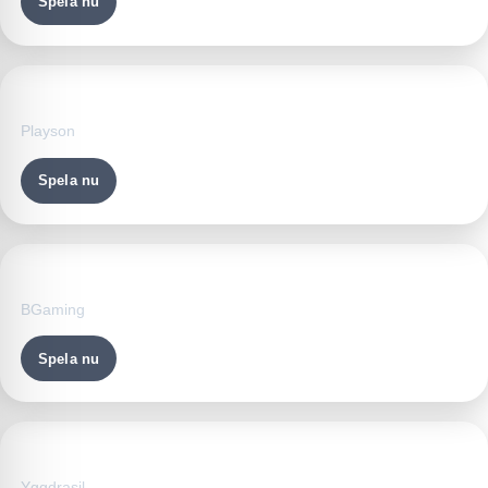
Spela nu
Book of Gold Multichance
Playson
Spela nu
Lucky Ducky
BGaming
Spela nu
4 Fantastic Vikings Go Fishing
Yggdrasil