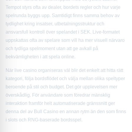
Tempot styrs ofta av dealer, bordets regler och hur varje
spelrunda byggs upp. Samtidigt finns samma behov av
tydlighet kring insatser, utbetalningsstruktur och
ansvarsfull kontroll över spelandet i SEK. Live-formatet
uppskattas ofta av spelare som vill ha mer visuell närvaro
och tydliga spelmoment utan att ge avkall på
bekvämligheten i att spela online.
När live casino organiseras väl blir det enkelt att hitta rätt
kategori, följa bordsflödet och välja mellan olika speltyper
beroende på stil och budget. Det gör upplevelsen mer
överskådlig. För användare som föredrar mänsklig
interaktion framför helt automatiserade gränssnitt ger
denna del av Bull Casino en annan rytm än den som finns
i slots och RNG-baserade bordsspel.