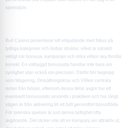
spelmiljön.
Bonusar och kampanjer
Bull Casino presenterar sitt erbjudande med fokus på
tydliga kategorier och läsbar struktur, vilket är särskilt
viktigt när bonusar, kampanjer och olika villkor ska förstås
korrekt. En välbyggd bonussida handlar inte bara om
synlighet utan också om precision. Därför blir begrepp
som Wagering, Omsättningskrav och Villkor centrala
redan från början, eftersom dessa delar avgör hur ett
eventuellt bonussaldo används i praktiken och hur långt
vägen är från aktivering till ett fullt genomfört bonusflöde.
För svenska spelare är just denna tydlighet ofta
avgörande. Det räcker inte att en kampanj ser attraktiv ut,