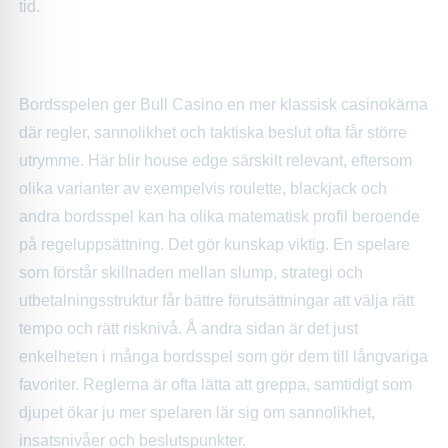
tid.
Bordsspel
Bordsspelen ger Bull Casino en mer klassisk casinokärna
där regler, sannolikhet och taktiska beslut ofta får större
utrymme. Här blir house edge särskilt relevant, eftersom
olika varianter av exempelvis roulette, blackjack och
andra bordsspel kan ha olika matematisk profil beroende
på regeluppsättning. Det gör kunskap viktig. En spelare
som förstår skillnaden mellan slump, strategi och
utbetalningsstruktur får bättre förutsättningar att välja rätt
tempo och rätt risknivå. Å andra sidan är det just
enkelheten i många bordsspel som gör dem till långvariga
favoriter. Reglerna är ofta lätta att greppa, samtidigt som
djupet ökar ju mer spelaren lär sig om sannolikhet,
insatsnivåer och beslutspunkter.