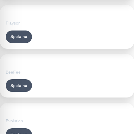
3 Luxor Pots: Hold and Win
Playson
Spela nu
Stunning Hot
BeeFee
Spela nu
Dream Catcher
Evolution